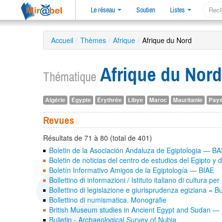
Le réseau
Soutien
Listes
Accueil
/
Thèmes
/
Afrique
/
Afrique du Nord
Afrique du Nor
Thématique
Algérie
Égypte
Érythrée
Libye
Maroc
Mauritanie
Pays
Revues
Résultats de 71 à 80 (total de 401)
Boletin de la Asociación Andaluza de Egiptologia — 
Boletin de noticias del centro de estudios del Egipto y 
Boletín Informativo Amigos de la Egiptología — BIAE
Bollettino di informazioni / Istituto italiano di cultura p
Bollettino di legislazione e giurisprudenza egiziana = B
Bollettino di numismatica. Monografie
British Museum studies in Ancient Egypt and Sudan
Bulletin - Archaeological Survey of Nubia