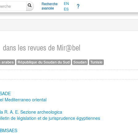
EN
Recherche
?
avancée
ES
d
dans les revues de Mir@bel
 arabes
République du Soudan du Sud
Soudan
Tunisie
BASADE
del Mediterraneo oriental
er la R. A. E. Sezione archeologica
ulletin de législation et de jurisprudence égyptiennes
 — BMSAES