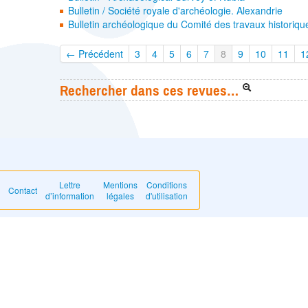
Bulletin / Société royale d'archéologie. Alexandrie
Bulletin archéologique du Comité des travaux historique
← Précédent
3
4
5
6
7
8
9
10
11
1
Rechercher dans ces revues…
Lettre
Mentions
Conditions
Contact
d’information
légales
d'utilisation