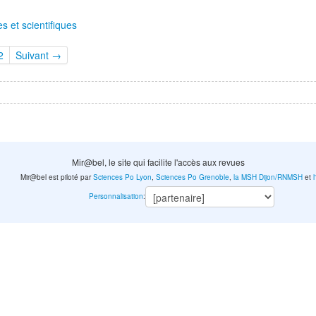
s et scientifiques
2
Suivant →
Mir@bel, le site qui facilite l'accès aux revues
Mir@bel est piloté par
Sciences Po Lyon
,
Sciences Po Grenoble
,
la MSH Dijon/RNMSH
et
Personnalisation
: