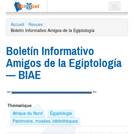
Le réseau
Accueil
/
Revues
/
Boletín Informativo Amigos de la Egiptología
Soutien
Listes
Boletín Informativo
Amigos de la Egiptología
— BIAE
Recherche
avancée
EN
2003
2018
ES
Thématique
?
Afrique du Nord
Égyptologie
Patrimoine, musées, bibliothèques