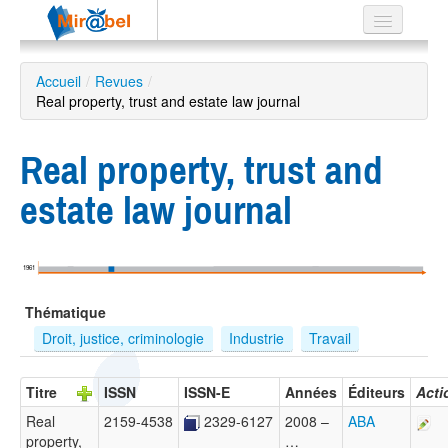
Le réseau
Accueil
/
Revues
/
Real property, trust and estate law journal
Soutien
Listes
Real property, trust and
estate law journal
Recherche
avancée
1961
EN
Thématique
ES
Droit, justice, criminologie
Industrie
Travail
?
Titre
ISSN
ISSN-E
Années
Éditeurs
Acti
Real
2159-4538
2329-6127
2008 –
ABA
property,
…