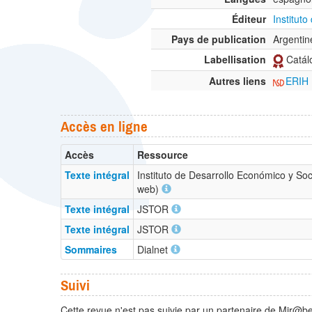
Éditeur
Institut
Pays de publication
Argentin
Labellisation
Catálo
Autres liens
ERIH
Accès en ligne
Accès
Ressource
Texte intégral
Instituto de Desarrollo Económico y Soc
web)
Texte intégral
JSTOR
Texte intégral
JSTOR
Sommaires
Dialnet
Suivi
Cette revue n'est pas suivie par un partenaire de Mir@be