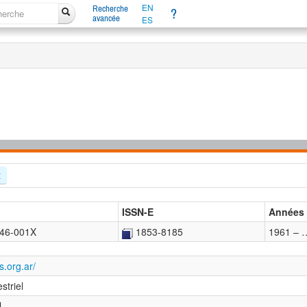
EN
Recherche
?
avancée
ES
t
ISSN-E
Années
46-001X
1853-8185
1961 – 
es.org.ar/
striel
l