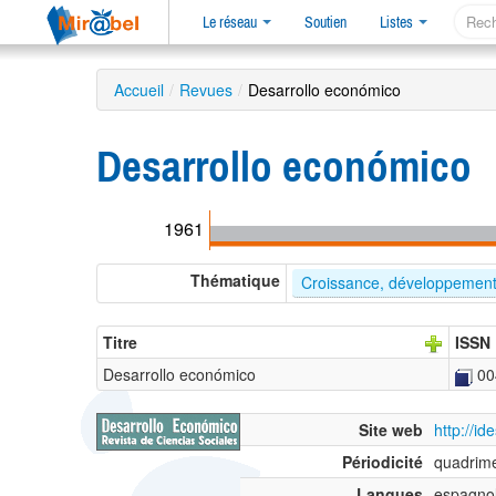
Le réseau
Soutien
Listes
Accueil
/
Revues
/
Desarrollo económico
Desarrollo económico
1961
Thématique
Croissance, développemen
Titre
ISSN
Desarrollo económico
00
Site web
http://id
Périodicité
quadrime
Langues
espagno