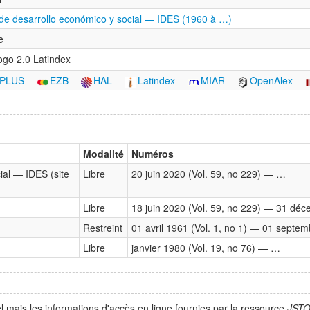
o de desarrollo económico y social — IDES (1960 à …)
e
go 2.0 Latindex
 PLUS
EZB
HAL
Latindex
MIAR
OpenAlex
Modalité
Numéros
ial — IDES (site
Libre
20 juin 2020 (Vol. 59, no 229) — …
Libre
18 juin 2020 (Vol. 59, no 229) — 31 déc
Restreint
01 avril 1961 (Vol. 1, no 1) — 01 septem
Libre
janvier 1980 (Vol. 19, no 76) — …
l mais les informations d'accès en ligne fournies par la ressource
JST