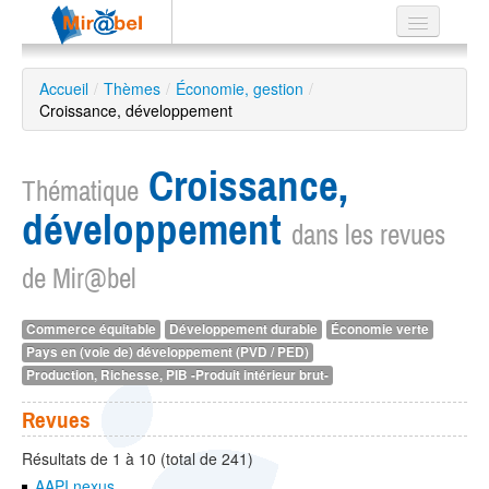
Le réseau
Accueil
/
Thèmes
/
Économie, gestion
/
Croissance, développement
Soutien
Listes
Croissance,
Thématique
développement
dans les revues
de Mir@bel
Recherche
avancée
EN
Commerce équitable
Développement durable
Économie verte
ES
Pays en (voie de) développement (PVD / PED)
Production, Richesse, PIB -Produit intérieur brut-
?
Revues
Résultats de 1 à 10 (total de 241)
AAPI nexus