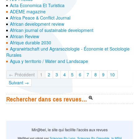
Acta Economica Et Turistica
ADEME magazine
Africa Peace & Conflict Journal
African development review
African journal of sustainable development
African Review
Afrique durable 2030
Agrarwirtschaft und Agrarsoziologie - Économie et Sociologie
Rurales
Agua y territorio / Water and Landscape
← Précédent
1
2
3
4
5
6
7
8
9
10
Suivant →
Rechercher dans ces revues…
Mir@bel, le site qui facilite l'accès aux revues
Mir@bel est piloté par
Sciences Po Lyon
,
Sciences Po Grenoble
,
la MSH