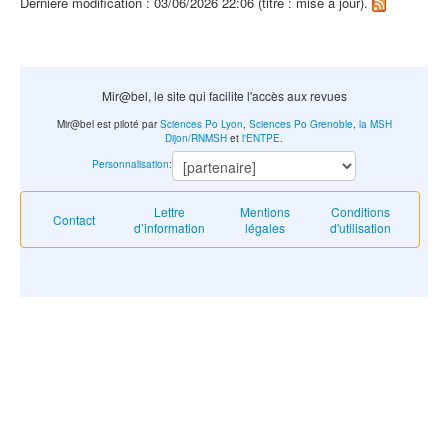
Dernière modification : 03/06/2026 22:06 (titre : mise à jour).
Mir@bel, le site qui facilite l'accès aux revues
Mir@bel est piloté par
Sciences Po Lyon
,
Sciences Po Grenoble
,
la MSH
Dijon/RNMSH
et
l'ENTPE
.
Personnalisation
:
Lettre
Mentions
Conditions
Contact
d’information
légales
d'utilisation