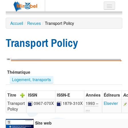
Le réseau
Accueil
/
Revues
/
Transport Policy
Soutien
Transport Policy
Listes
1993
Recherche
Thématique
avancée
Logement, transports
EN
ES
Titre
ISSN
ISSN-E
Années
Éditeurs
Ac
?
Transport
0967-070X
1879-310X
1993 –
Elsevier
Policy
…
Site web