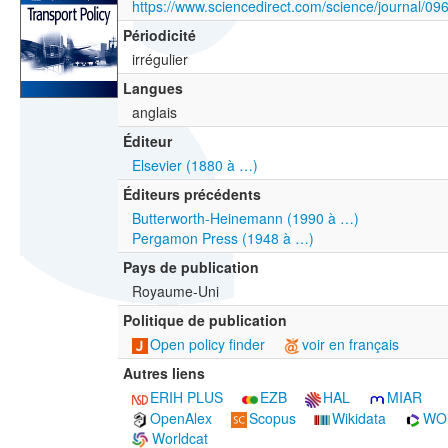
https://www.sciencedirect.com/science/journal/0
Périodicité
irrégulier
Langues
anglais
Éditeur
Elsevier (1880 à …)
Éditeurs précédents
Butterworth-Heinemann (1990 à …)
Pergamon Press (1948 à …)
Pays de publication
Royaume-Uni
Politique de publication
Open policy finder
voir en français
Autres liens
ERIH PLUS
EZB
HAL
MIAR
OpenAlex
Scopus
Wikidata
WO
Worldcat