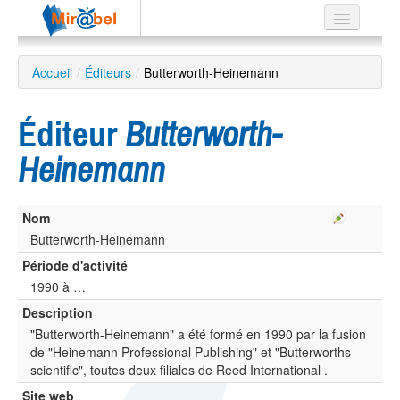
Le réseau
Accueil
/
Éditeurs
/
Butterworth-Heinemann
Soutien
Éditeur
Butterworth-
Listes
Heinemann
Nom
Recherche
avancée
Butterworth-Heinemann
Période d'activité
EN
ES
1990 à …
Description
?
"Butterworth-Heinemann" a été formé en 1990 par la fusion
de "Heinemann Professional Publishing" et "Butterworths
scientific", toutes deux filiales de Reed International .
Site web