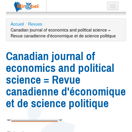
Le réseau
Accueil
/
Revues
/
Canadian journal of economics and political science =
Soutien
Revue canadienne d'économique et de science politique
Listes
Canadian journal of
economics and political
Recherche
science = Revue
avancée
canadienne d'économique
EN
ES
et de science politique
?
1928
1967