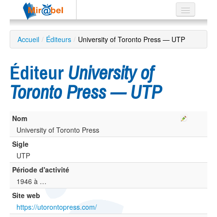
Le réseau
Accueil
/
Éditeurs
/
University of Toronto Press — UTP
Soutien
Éditeur
University of
Listes
Toronto Press — UTP
Nom
Recherche
avancée
University of Toronto Press
Sigle
EN
ES
UTP
Période d'activité
?
1946 à …
Site web
https://utorontopress.com/