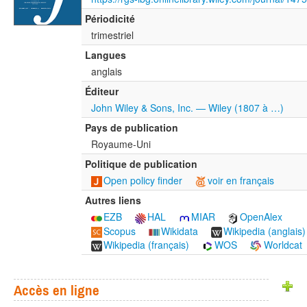
Périodicité
trimestriel
Langues
anglais
Éditeur
John Wiley & Sons, Inc. — Wiley (1807 à …)
Pays de publication
Royaume-Uni
Politique de publication
Open policy finder
voir en français
Autres liens
EZB
HAL
MIAR
OpenAlex
Scopus
Wikidata
Wikipedia (anglais)
Wikipedia (français)
WOS
Worldcat
Accès en ligne