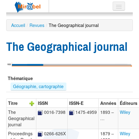
Le réseau
Accueil
/
Revues
/
The Geographical journal
Soutien
The Geographical journal
Listes
1832
Recherche
Thématique
avancée
Géographie, cartographie
EN
ES
Titre
ISSN
ISSN-E
Années
Éditeurs
?
The
0016-7398
1475-4959
1893 –
Wiley
Geographical
…
journal
Proceedings
0266-626X
1879 –
Wiley