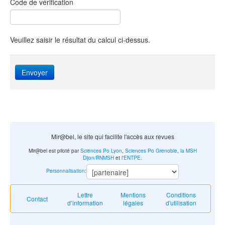
Code de vérification
Veuillez saisir le résultat du calcul ci-dessus.
Envoyer
Mir@bel, le site qui facilite l'accès aux revues
Mir@bel est piloté par
Sciences Po Lyon
,
Sciences Po Grenoble
,
la MSH
Dijon/RNMSH
et
l'ENTPE
.
Personnalisation
:
Lettre
Mentions
Conditions
Contact
d’information
légales
d'utilisation