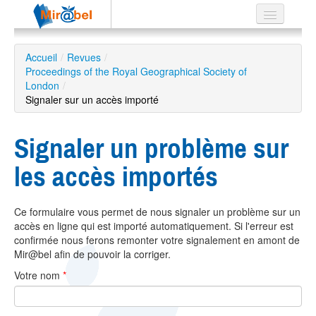
Le réseau
Accueil
/
Revues
/
Proceedings of the Royal Geographical Society of
Soutien
London
/
Signaler sur un accès importé
Listes
Signaler un problème sur
les accès importés
Recherche
avancée
EN
Ce formulaire vous permet de nous signaler un problème sur un
ES
accès en ligne qui est importé automatiquement. Si l'erreur est
confirmée nous ferons remonter votre signalement en amont de
?
Mir@bel afin de pouvoir la corriger.
Votre nom
*