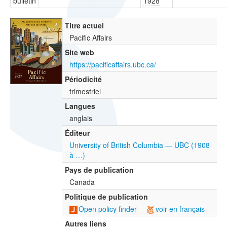
bulletin
1928
Titre actuel
Pacific Affairs
Site web
https://pacificaffairs.ubc.ca/
Périodicité
trimestriel
Langues
anglais
Éditeur
University of British Columbia — UBC (1908
à …)
Pays de publication
Canada
Politique de publication
Open policy finder
voir en français
Autres liens