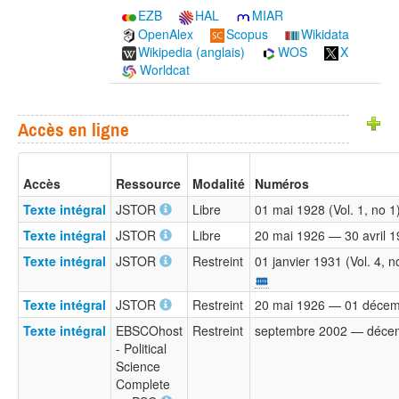
EZB
HAL
MIAR
OpenAlex
Scopus
Wikidata
Wikipedia (anglais)
WOS
X
Worldcat
Accès en ligne
Accès
Ressource
Modalité
Numéros
Texte intégral
JSTOR
Libre
01 mai 1928 (Vol. 1, no 
Texte intégral
JSTOR
Libre
20 mai 1926 — 30 avril 
Texte intégral
JSTOR
Restreint
01 janvier 1931 (Vol. 4, 
Texte intégral
JSTOR
Restreint
20 mai 1926 — 01 décemb
Texte intégral
EBSCOhost
Restreint
septembre 2002 — déce
- Political
Science
Complete