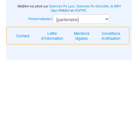
Mir@bel est piloté par
Sciences Po Lyon
,
Sciences Po Grenoble
,
la MSH
Dijon/RNMSH
et
l'ENTPE
.
Personnalisation
:
Lettre
Mentions
Conditions
Contact
d’information
légales
d'utilisation