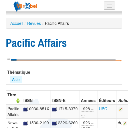
Le réseau
Accueil
/
Revues
/
Pacific Affairs
Soutien
Pacific Affairs
Listes
1926
Recherche
Thématique
avancée
Asie
EN
ES
Titre
ISSN
ISSN-E
Années
Éditeurs
Acti
?
Pacific
0030-851X
1715-3379
1928 –
UBC
Affairs
…
News
1530-2199
2326-6260
1926 –