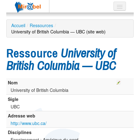
Le réseau
Accueil
/
Ressources
/
University of British Columbia — UBC (site web)
Soutien
Listes
Ressource
University of
British Columbia — UBC
Recherche
Nom
avancée
University of British Columbia
EN
ES
Sigle
UBC
?
Adresse web
http://www.ubc.ca/
Disciplines
Enseignement ; Amérique du nord