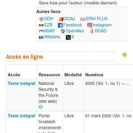
Sans frais pour l’auteur (modèle diamant)
Autres liens
DDH
DOAJ
ERIH PLUS
EZB
Facebook
Instagram
MIAR
OpenAlex
ROAD
Wikidata
X
Accès en ligne
Accès
Ressource
Modalité
Numéros
Texte intégral
National
Libre
2000 (Vol. 1, no 1) — …
Security &
the Future
(site web)
Texte intégral
Portal
Libre
01 mars 2000 (Vol. 1, no 
hrvatskih
znanstvenih