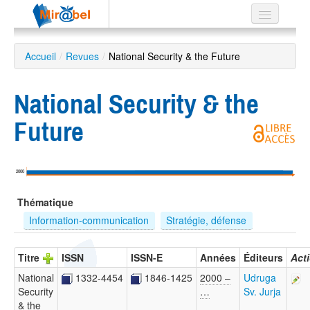
Le réseau
Accueil
/
Revues
/
National Security & the Future
Soutien
National Security & the
Listes
Future
Recherche
2000
avancée
Thématique
EN
ES
Information-communication
Stratégie, défense
?
Titre
ISSN
ISSN-E
Années
Éditeurs
Act
National
1332-4454
1846-1425
2000 –
Udruga
Security
…
Sv. Jurja
& the