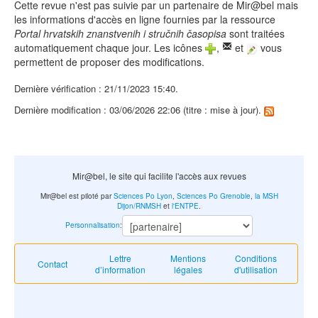
Cette revue n'est pas suivie par un partenaire de Mir@bel mais
les informations d'accès en ligne fournies par la ressource
Portal hrvatskih znanstvenih i stručnih časopisa
sont traitées
automatiquement chaque jour. Les icônes
,
et
vous
permettent de proposer des modifications.
Dernière vérification : 21/11/2023 15:40.
Dernière modification : 03/06/2026 22:06 (titre : mise à jour).
Mir@bel, le site qui facilite l'accès aux revues
Mir@bel est piloté par
Sciences Po Lyon
,
Sciences Po Grenoble
,
la MSH
Dijon/RNMSH
et
l'ENTPE
.
Personnalisation
:
Lettre
Mentions
Conditions
Contact
d’information
légales
d'utilisation