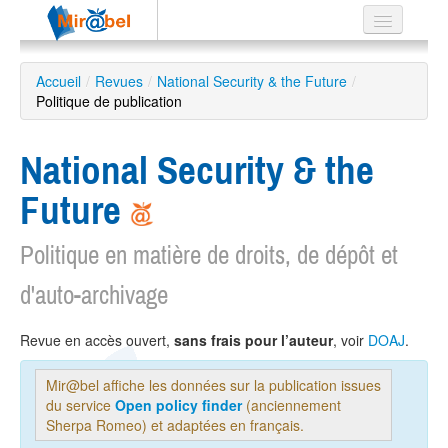
Le réseau
Accueil
/
Revues
/
National Security & the Future
/
Politique de publication
Soutien
Listes
National Security & the
Future
Politique en matière de droits, de dépôt et
Recherche
avancée
d'auto-archivage
EN
ES
Revue en accès ouvert,
sans frais pour l’auteur
, voir
DOAJ
.
?
Mir@bel affiche les données sur la publication issues
du service
Open policy finder
(anciennement
Sherpa Romeo) et adaptées en français.