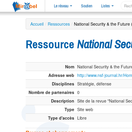
Le réseau
Soutien
Listes
Accueil
/
Ressources
/
National Security & the Future 
Ressource
National Secu
Nom
National Security & the Futur
Adresse web
http://www.nsf-journal.hr/H
Disciplines
Stratégie, défense
Nombre de partenaires
0
Description
Site de la revue "National Sec
Type
Site web
Type d'accès
Libre