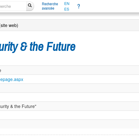
EN
Recherche
?
avancée
ES
(site web)
rity & the Future
e
omepage.aspx
urity & the Future"