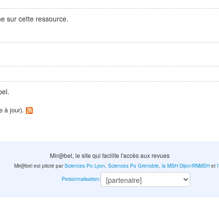
e sur cette ressource.
el.
e à jour).
Mir@bel, le site qui facilite l'accès aux revues
Mir@bel est piloté par
Sciences Po Lyon
,
Sciences Po Grenoble
,
la MSH Dijon/RNMSH
et
Personnalisation
: