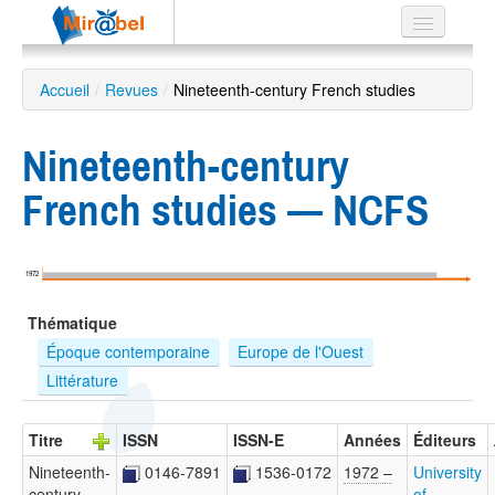
Le réseau
Accueil
/
Revues
/
Nineteenth-century French studies
Soutien
Nineteenth-century
Listes
French studies — NCFS
Recherche
1972
avancée
Thématique
EN
ES
Époque contemporaine
Europe de l'Ouest
Littérature
?
Titre
ISSN
ISSN-E
Années
Éditeurs
Nineteenth-
0146-7891
1536-0172
1972 –
University
century
…
of