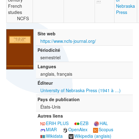
French
Nebraska
studies
Press
NCFS
Site web
https://www.ncfs-journal.org/
Périodicité
semestriel
Langues
anglais, français
Éditeur
University of Nebraska Press (1941 à …)
Pays de publication
États-Unis
Autres liens
ERIH PLUS
EZB
HAL
MIAR
OpenAlex
Scopus
Wikidata
Wikipedia (anglais)