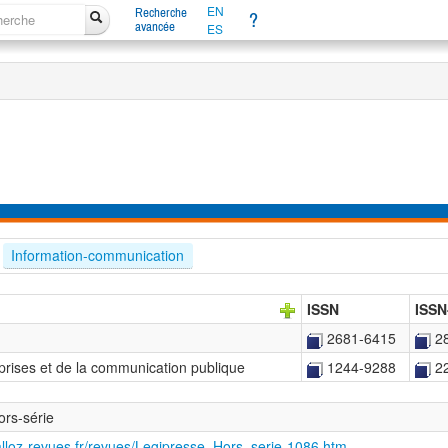
EN
Recherche
?
avancée
ES
Information-communication
ISSN
ISSN
2681-6415
2
prises et de la communication publique
1244-9288
2
ors-série
alloz-revues.fr/revues/Legipresse_Hors_serie-1086.htm