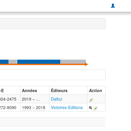
-E
Années
Éditeurs
Action
824-2475
2019 – …
Dalloz
272-8090
1993 – 2018
Victoires-Editions