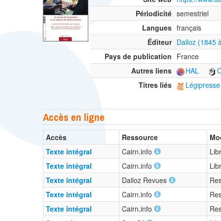
Périodicité
semestriel
Langues
français
Éditeur
Dalloz (1845 
Pays de publication
France
Autres liens
HAL
O
Titres liés
Légipresse
Accès en ligne
Accès
Ressource
Mod
Texte intégral
Cairn.info
Lib
Texte intégral
Cairn.info
Lib
Texte intégral
Dalloz Revues
Res
Texte intégral
Cairn.info
Res
Texte intégral
Cairn.info
Res