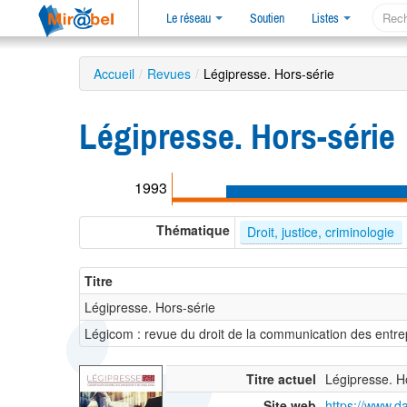
Le réseau
Soutien
Listes
Accueil
/
Revues
/
Légipresse. Hors-série
Légipresse. Hors-série
1993
Thématique
Droit, justice, criminologie
Titre
Légipresse. Hors-série
Légicom : revue du droit de la communication des entre
Titre actuel
Légipresse. H
Site web
https://www.d