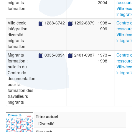
migrants
2004
ressour
formation
Ville-éco
intégrat
Ville école
1288-6742
1292-8879
1998 –
Centre 
intégration
1999
ressour
diversité :
Ville-éco
migrants
intégrat
formation
Migrants
0335-0894
2401-0987
1973 –
Centre 
formation :
1998
ressour
bulletin du
Ville-éco
Centre de
intégrat
documentation
pour la
formation des
travailleurs
migrants
Titre actuel
Diversité