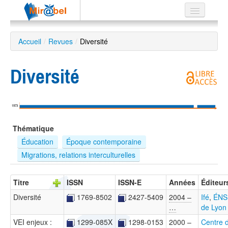
Le réseau
Accueil
/
Revues
/
Diversité
Soutien
Diversité
Listes
1973
Recherche
Thématique
avancée
Éducation
Époque contemporaine
EN
Migrations, relations interculturelles
ES
?
Titre
ISSN
ISSN-E
Années
Éditeur
Diversité
1769-8502
2427-5409
2004 –
Ifé
,
ÉNS
…
de Lyon
VEI enjeux :
1299-085X
1298-0153
2000 –
Centre 