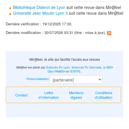
Bibliothèque Diderot de Lyon
suit cette revue dans Mir@bel
Université Jean Moulin Lyon 3
suit cette revue dans Mir@bel
Dernière vérification : 19/12/2025 17:30.
Dernière modification : 30/07/2026 03:31 (titre : mise à jour).
Mir@bel, le site qui facilite l'accès aux revues
Mir@bel est piloté par
Sciences Po Lyon
,
Sciences Po Grenoble
,
la MSH
Dijon/RNMSH
et
l'ENTPE
.
Personnalisation
:
Lettre
Mentions
Conditions
Contact
d’information
légales
d'utilisation