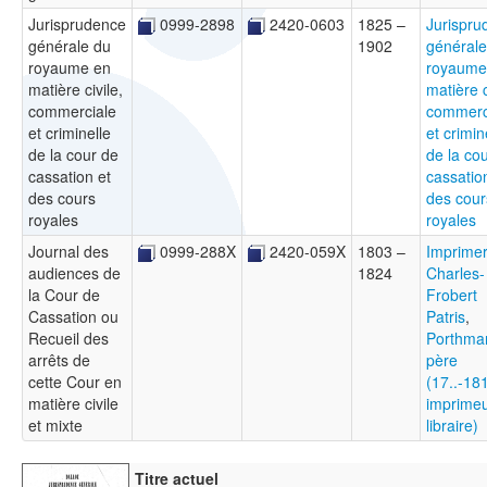
Jurisprudence
0999-2898
2420-0603
1825 –
Jurispru
générale du
1902
générale
royaume en
royaume
matière civile,
matière c
commerciale
commerc
et criminelle
et crimin
de la cour de
de la co
cassation et
cassatio
des cours
des cour
royales
royales
Journal des
0999-288X
2420-059X
1803 –
Imprimer
audiences de
1824
Charles-
la Cour de
Frobert
Cassation ou
Patris
,
Recueil des
Porthma
arrêts de
père
cette Cour en
(17..-18
matière civile
imprimeu
et mixte
libraire)
Titre actuel