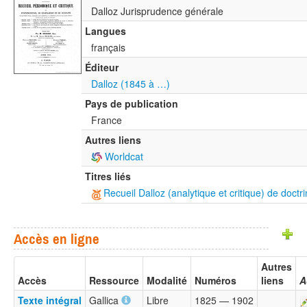
Dalloz Jurisprudence générale
Langues
français
Éditeur
Dalloz (1845 à …)
Pays de publication
France
Autres liens
Worldcat
Titres liés
Recueil Dalloz (analytique et critique) de doctri
Accès en ligne
Autres
Accès
Ressource
Modalité
Numéros
liens
A
Texte intégral
Gallica
Libre
1825 — 1902