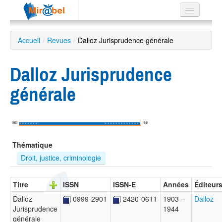
Le réseau
Accueil
/
Revues
/
Dalloz Jurisprudence générale
Soutien
Dalloz Jurisprudence
Listes
générale
Recherche
1803
1944
avancée
Thématique
EN
ES
Droit, justice, criminologie
?
Titre
ISSN
ISSN-E
Années
Éditeur
Dalloz
0999-2901
2420-0611
1903 –
Dalloz
Jurisprudence
1944
générale