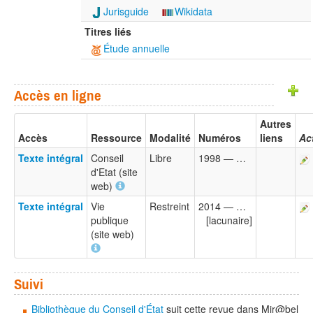
Jurisguide
Wikidata
Titres liés
Étude annuelle
Accès en ligne
Autres
Accès
Ressource
Modalité
Numéros
liens
Ac
Texte intégral
Conseil
Libre
1998 — …
d'Etat (site
web)
Texte intégral
Vie
Restreint
2014 — …
publique
[lacunaire]
(site web)
Suivi
Bibliothèque du Conseil d'État
suit cette revue dans Mir@bel