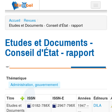
Le réseau
Accueil
/
Revues
/
Etudes et Documents - Conseil d'État - rapport
Soutien
Listes
Etudes et Documents -
Conseil d'État - rapport
Recherche
avancée
1947
EN
Thématique
ES
Administration, gouvernement
?
Titre
ISSN
ISSN-E
Années
Éditeurs
Etudes et
0182-788X
2967-798X
1947 –
DILA
Documents
…