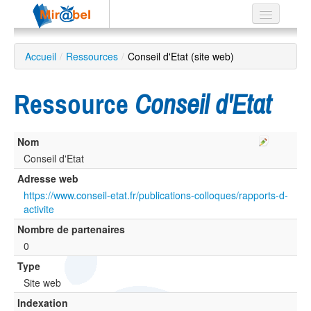
Le réseau
Accueil
/
Ressources
/
Conseil d'Etat (site web)
Soutien
Ressource
Conseil d'Etat
Listes
Nom
Conseil d'Etat
Recherche
Adresse web
avancée
https://www.conseil-etat.fr/publications-colloques/rapports-d-
EN
activite
ES
Nombre de partenaires
?
0
Type
Site web
Indexation