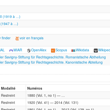
ll (1919 à …)
 (1947 à …)
 finder
voir en français
HAL
MIAR
OpenAlex
Scopus
Wikidata
Wikiped
 der Savigny-Stiftung für Rechtsgeschichte. Romanistische Abtheilung
 der Savigny-Stiftung für Rechtsgeschichte. Kanonistische Abteilung
Modalité
Numéros
Restreint
1880 (Vol. 1, no 1) — …
Restreint
1920 (Vol. 41) — 2014 (Vol. 131)
Restreint
1861 (Vol. 1, no 1) — 2012 (Vol. 129, no 1)