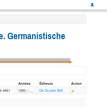
te. Germanistische
Années
Éditeurs
Action
4-4861
1880 – …
De Gruyter Brill