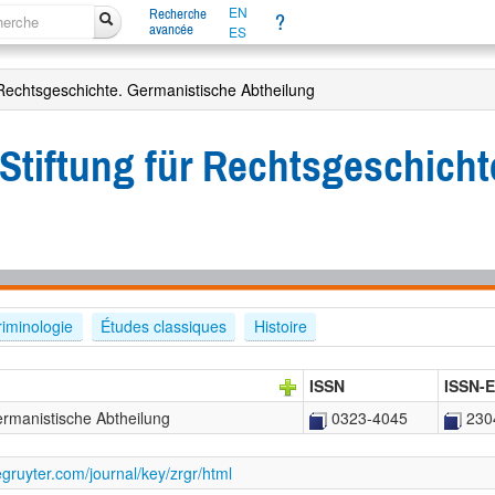
EN
Recherche
?
avancée
ES
r Rechtsgeschichte. Germanistische Abtheilung
-Stiftung für Rechtsgeschich
criminologie
Études classiques
Histoire
ISSN
ISSN-E
Germanistische Abtheilung
0323-4045
230
gruyter.com/journal/key/zrgr/html