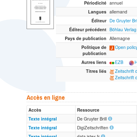
Périodicité
annuel
Langues
allemand
Éditeur
De Gruyter Bri
Éditeur précédent
Böhlau Verlag
Pays de publication
Allemagne
Politique de
Open policy
publication
Autres liens
EZB
Titres liés
Zeitschrift
Zeitschrift
Accès en ligne
Accès
Ressource
Texte intégral
De Gruyter Brill
Texte intégral
DigiZeitschriften
Texte intégral
data.istex.fr