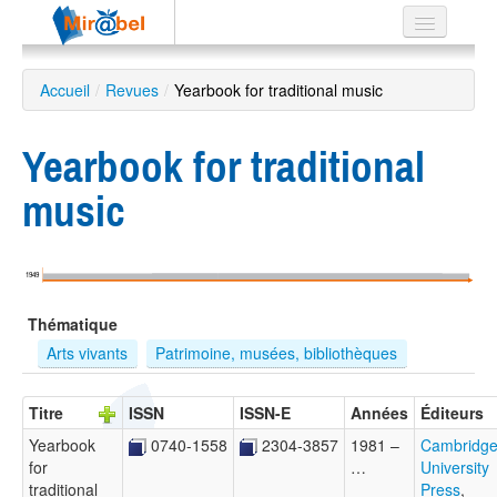
Le réseau
Accueil
/
Revues
/
Yearbook for traditional music
Soutien
Yearbook for traditional
Listes
music
Recherche
1949
avancée
Thématique
EN
ES
Arts vivants
Patrimoine, musées, bibliothèques
?
Titre
ISSN
ISSN-E
Années
Éditeurs
Yearbook
0740-1558
2304-3857
1981 –
Cambridg
for
…
University
traditional
Press
,