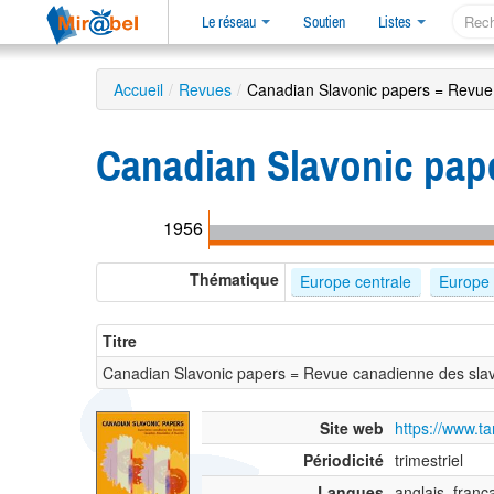
Le réseau
Soutien
Listes
Accueil
/
Revues
/
Canadian Slavonic papers = Revue 
Canadian Slavonic pap
1956
Thématique
Europe centrale
Europe 
Titre
Canadian Slavonic papers = Revue canadienne des slav
Site web
https://www.t
Périodicité
trimestriel
Langues
anglais, franç