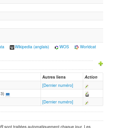
ata
Wikipedia (anglais)
WOS
Worldcat
Autres liens
Action
[Dernier numéro]
 3)
[Dernier numéro]
OR
sont traitées automatiquement chaque jour. Les