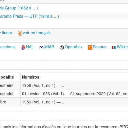
cis Group (1852 à …)
 Toronto Press — UTP (1946 à …)
 finder
voir en français
acebook
HAL
MIAR
OpenAlex
Scopus
Wikid
odalité
Numéros
estreint
1956 (Vol. 1, no 1) — …
estreint
01 janvier 1956 (Vol. 1) — 01 septembre 2020 (Vol. 62, no
ibre
1956 (Vol. 1, no 1) — …
l mais les informations d'accès en ligne fournies par la ressource
JST