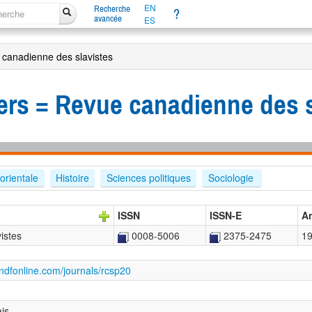
EN
Recherche
?
avancée
ES
canadienne des slavistes
ers = Revue canadienne des s
orientale
Histoire
Sciences politiques
Sociologie 
ISSN
ISSN-E
A
istes
0008-5006
2375-2475
1
andfonline.com/journals/rcsp20
ais