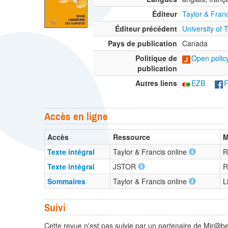
Éditeur
Taylor & Fran
Éditeur précédent
University of
Pays de publication
Canada
Politique de
Open policy
publication
Autres liens
EZB
F
Accès en ligne
Accès
Ressource
M
Texte intégral
Taylor & Francis online
R
Texte intégral
JSTOR
R
Sommaires
Taylor & Francis online
L
Suivi
Cette revue n'est pas suivie par un partenaire de Mir@be