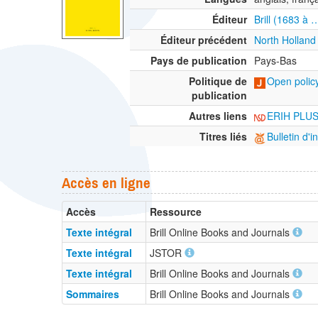
Éditeur
Brill (1683 à 
Éditeur précédent
North Holland
Pays de publication
Pays-Bas
Politique de
Open policy
publication
Autres liens
ERIH PLU
Titres liés
Bulletin d'i
Accès en ligne
Accès
Ressource
Texte intégral
Brill Online Books and Journals
Texte intégral
JSTOR
Texte intégral
Brill Online Books and Journals
Sommaires
Brill Online Books and Journals