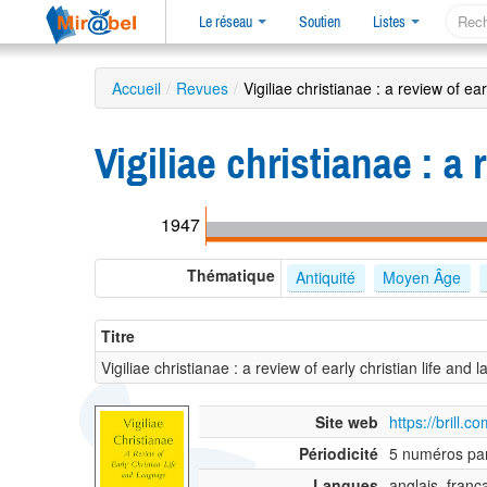
Le réseau
Soutien
Listes
Accueil
/
Revues
/
Vigiliae christianae : a review of ea
Vigiliae christianae : a
1947
Thématique
Antiquité
Moyen Âge
Titre
Vigiliae christianae : a review of early christian life and
Site web
https://brill.
Périodicité
5 numéros pa
Langues
anglais, frança