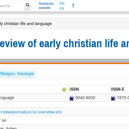
EN
Recherche
?
avancée
ES
rly christian life and language
 review of early christian life
Religion, théologie
ISSN
ISSN-E
 language
0042-6032
1570-
com/view/journals/vc/vc-overview.xml
r an
is, italien