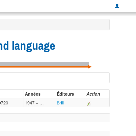
 and language
Années
Éditeurs
Action
0720
1947 – …
Brill