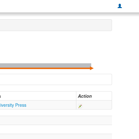
s
Action
versity Press