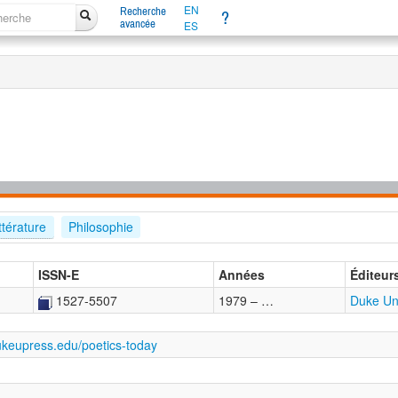
EN
Recherche
?
avancée
ES
ttérature
Philosophie
ISSN-E
Années
Éditeur
1527-5507
1979 – …
Duke Uni
dukeupress.edu/poetics-today