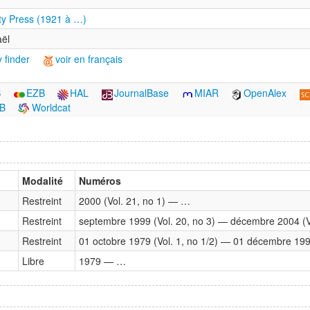
ty Press (1921 à …)
aël
 finder
voir en français
S
EZB
HAL
JournalBase
MIAR
OpenAlex
B
Worldcat
Modalité
Numéros
Restreint
2000 (Vol. 21, no 1) — …
Restreint
septembre 1999 (Vol. 20, no 3) — décembre 2004 (Vo
Restreint
01 octobre 1979 (Vol. 1, no 1/2) — 01 décembre 1999
Libre
1979 — …