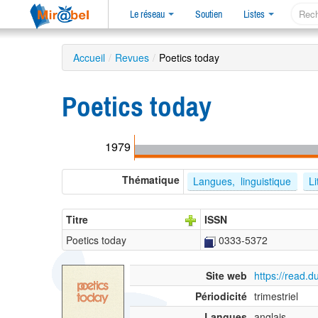
Le réseau
Soutien
Listes
Accueil
/
Revues
/
Poetics today
Poetics today
1979
Thématique
Langues,  linguistique
Li
Titre
ISSN
Poetics today
0333-5372
Site web
https://read.
Périodicité
trimestriel
Langues
anglais