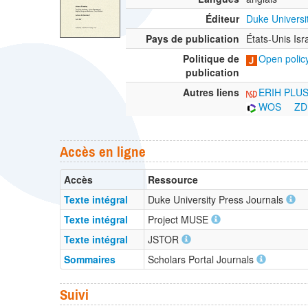
Éditeur
Duke Universi
Pays de publication
États-Unis Isr
Politique de
Open policy
publication
Autres liens
ERIH PLU
WOS
ZD
Accès en ligne
Accès
Ressource
Texte intégral
Duke University Press Journals
Texte intégral
Project MUSE
Texte intégral
JSTOR
Sommaires
Scholars Portal Journals
Suivi