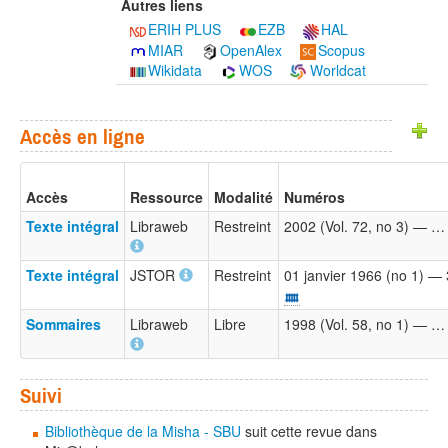
Autres liens
ERIH PLUS
EZB
HAL
MIAR
OpenAlex
Scopus
Wikidata
WOS
Worldcat
Accès en ligne
Accès
Ressource
Modalité
Numéros
Texte intégral
Libraweb
Restreint
2002 (Vol. 72, no 3) — …
Texte intégral
JSTOR
Restreint
01 janvier 1966 (no 1) —
Sommaires
Libraweb
Libre
1998 (Vol. 58, no 1) — …
Suivi
Bibliothèque de la Misha - SBU
suit cette revue dans