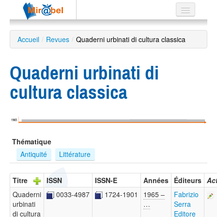
Le réseau
Accueil
/
Revues
/
Quaderni urbinati di cultura classica
Soutien
Quaderni urbinati di
Listes
cultura classica
Recherche
1965
avancée
Thématique
EN
ES
Antiquité
Littérature
?
Titre
ISSN
ISSN-E
Années
Éditeurs
Ac
Quaderni
0033-4987
1724-1901
1965 –
Fabrizio
urbinati
…
Serra
di cultura
Editore