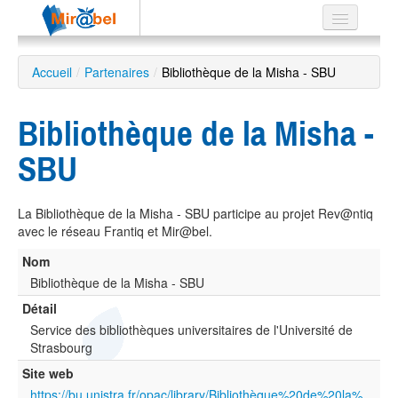
Le réseau
Accueil
/
Partenaires
/
Bibliothèque de la Misha - SBU
Soutien
Bibliothèque de la Misha -
Listes
SBU
La Bibliothèque de la Misha - SBU participe au projet Rev@ntiq
Recherche
avec le réseau Frantiq et Mir@bel.
avancée
Nom
EN
ES
Bibliothèque de la Misha - SBU
Détail
?
Service des bibliothèques universitaires de l'Université de
Strasbourg
Site web
https://bu.unistra.fr/opac/library/Bibliothèque%20de%20la%20Misha%20-%20Strasbourg/BUSMH