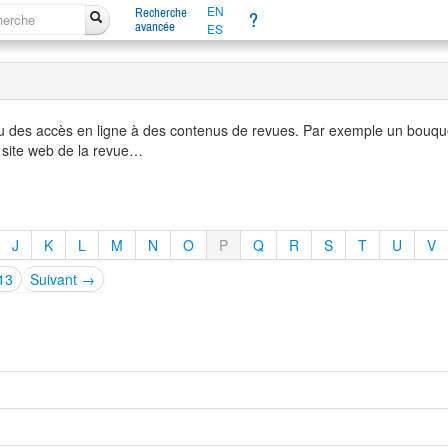
EN
Recherche
?
avancée
ES
u des accès en ligne à des contenus de revues. Par exemple un bouque
 site web de la revue…
J
K
L
M
N
O
P
Q
R
S
T
U
V
13
Suivant →