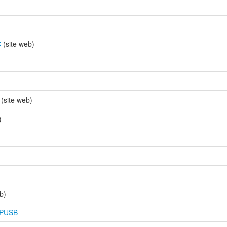
C
(site web)
(site web)
)
b)
— PUSB