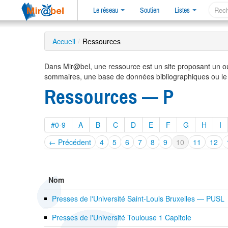
Le réseau
Soutien
Listes
Accueil
/
Ressources
Dans Mir@bel, une ressource est un site proposant un o
sommaires, une base de données bibliographiques ou le
Ressources — P
#0-9
A
B
C
D
E
F
G
H
I
← Précédent
4
5
6
7
8
9
10
11
12
Nom
Presses de l'Université Saint-Louis Bruxelles — PUSL
Presses de l'Université Toulouse 1 Capitole