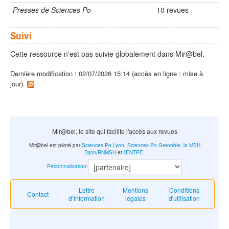
Presses de Sciences Po
10 revues
Suivi
Cette ressource n'est pas suivie globalement dans Mir@bel.
Dernière modification : 02/07/2026 15:14 (accès en ligne : mise à
jour).
Mir@bel, le site qui facilite l'accès aux revues
Mir@bel est piloté par
Sciences Po Lyon
,
Sciences Po Grenoble
,
la MSH
Dijon/RNMSH
et
l'ENTPE
.
Personnalisation
:
Lettre
Mentions
Conditions
Contact
d’information
légales
d'utilisation