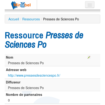
Le réseau
Accueil
/
Ressources
/
Presses de Sciences Po
Soutien
Ressource
Presses de
Listes
Sciences Po
Nom
Recherche
avancée
Presses de Sciences Po
Adresse web
EN
ES
http://www.pressesdesciencespo.fr/
Diffuseur
?
Presses de Sciences Po
Nombre de partenaires
0