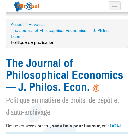
Le réseau
Accueil
/
Revues
/
The Journal of Philosophical Economics — J. Philos.
Soutien
Econ.
/
Politique de publication
Listes
The Journal of
Philosophical Economics
Recherche
avancée
— J. Philos. Econ.
EN
ES
Politique en matière de droits, de dépôt et
?
d'auto-archivage
Revue en accès ouvert,
sans frais pour l’auteur
, voir
DOAJ
.