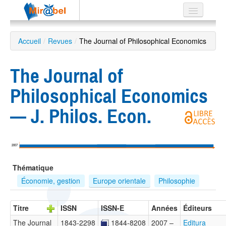
Le réseau
Accueil
/
Revues
/
The Journal of Philosophical Economics
Soutien
The Journal of
Listes
Philosophical Economics
— J. Philos. Econ.
Recherche
avancée
2007
EN
ES
Thématique
?
Économie, gestion
Europe orientale
Philosophie
Titre
ISSN
ISSN-E
Années
Éditeurs
The Journal
1843-2298
1844-8208
2007 –
Editura