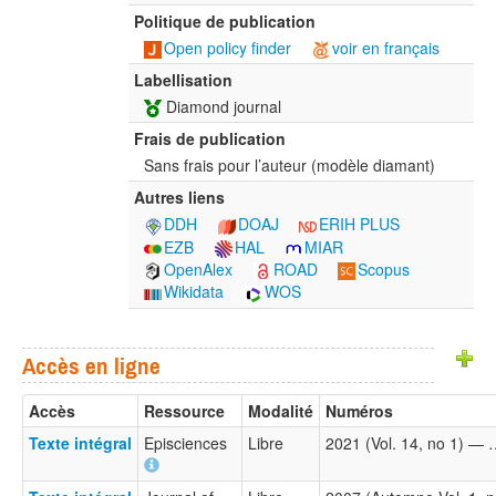
Politique de publication
Open policy finder
voir en français
Labellisation
Diamond journal
Frais de publication
Sans frais pour l’auteur (modèle diamant)
Autres liens
DDH
DOAJ
ERIH PLUS
EZB
HAL
MIAR
OpenAlex
ROAD
Scopus
Wikidata
WOS
Accès en ligne
Accès
Ressource
Modalité
Numéros
Texte intégral
Episciences
Libre
2021 (Vol. 14, no 1) —