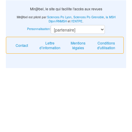
Mir@bel, le site qui facilite l'accès aux revues
Mir@bel est piloté par
Sciences Po Lyon
,
Sciences Po Grenoble
,
la MSH
Dijon/RNMSH
et
l'ENTPE
.
Personnalisation
:
Lettre
Mentions
Conditions
Contact
d’information
légales
d'utilisation