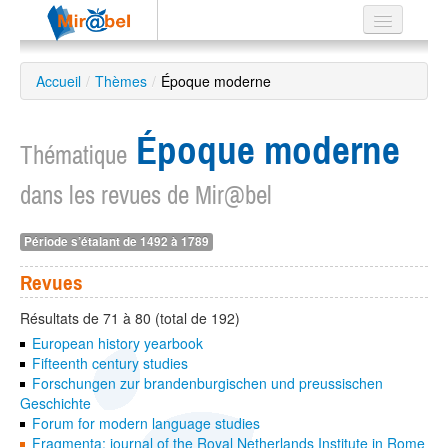
Le réseau
Accueil
/
Thèmes
/
Époque moderne
Soutien
Époque moderne
Listes
Thématique
dans les revues de Mir@bel
Période s’étalant de 1492 à 1789
Recherche
avancée
Revues
EN
ES
Résultats de 71 à 80 (total de 192)
European history yearbook
?
Fifteenth century studies
Forschungen zur brandenburgischen und preussischen
Geschichte
Forum for modern language studies
Fragmenta: journal of the Royal Netherlands Institute in Rome