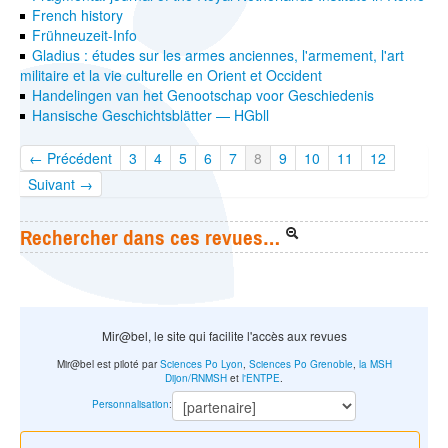
French history
Frühneuzeit-Info
Gladius : études sur les armes anciennes, l'armement, l'art
militaire et la vie culturelle en Orient et Occident
Handelingen van het Genootschap voor Geschiedenis
Hansische Geschichtsblätter — HGbll
← Précédent
3
4
5
6
7
8
9
10
11
12
Suivant →
Rechercher dans ces revues…
Mir@bel, le site qui facilite l'accès aux revues
Mir@bel est piloté par
Sciences Po Lyon
,
Sciences Po Grenoble
,
la MSH
Dijon/RNMSH
et
l'ENTPE
.
Personnalisation
: