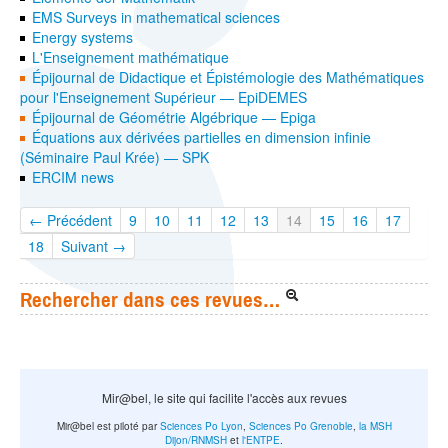
EMS Surveys in mathematical sciences
Energy systems
L'Enseignement mathématique
Épijournal de Didactique et Épistémologie des Mathématiques
pour l'Enseignement Supérieur — EpiDEMES
Épijournal de Géométrie Algébrique — Epiga
Équations aux dérivées partielles en dimension infinie
(Séminaire Paul Krée) — SPK
ERCIM news
← Précédent
9
10
11
12
13
14
15
16
17
18
Suivant →
Rechercher dans ces revues…
Mir@bel, le site qui facilite l'accès aux revues
Mir@bel est piloté par
Sciences Po Lyon
,
Sciences Po Grenoble
,
la MSH
Dijon/RNMSH
et
l'ENTPE
.