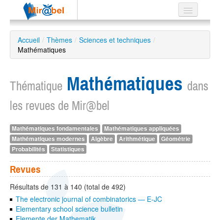
Le réseau
Accueil
/
Thèmes
/
Sciences et techniques
/
Mathématiques
Soutien
Listes
Mathématiques
Thématique
dans
les revues de Mir@bel
Recherche
Mathématiques fondamentales
Mathématiques appliquées
avancée
Mathématiques modernes
Algèbre
Arithmétique
Géométrie
EN
Probabilités
Statistiques
ES
Revues
?
Résultats de 131 à 140 (total de 492)
The electronic journal of combinatorics — E-JC
Elementary school science bulletin
Elemente der Mathematik