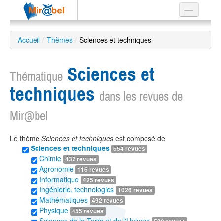
Le réseau
Accueil
/
Thèmes
/
Sciences et techniques
Soutien
Sciences et
Listes
Thématique
techniques
dans les revues de
Mir@bel
Recherche
avancée
Le thème
Sciences et techniques
est composé de
EN
Sciences et techniques
654 revues
ES
Chimie
432 revues
Agronomie
116 revues
?
Informatique
425 revues
Ingénierie, technologies
1026 revues
Mathématiques
492 revues
Physique
455 revues
Sciences de la Terre et de l'Univers