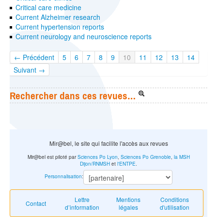
Critical care medicine
Current Alzheimer research
Current hypertension reports
Current neurology and neuroscience reports
← Précédent
5
6
7
8
9
10
11
12
13
14
Suivant →
Rechercher dans ces revues…
Mir@bel, le site qui facilite l'accès aux revues
Mir@bel est piloté par
Sciences Po Lyon
,
Sciences Po Grenoble
,
la MSH
Dijon/RNMSH
et
l'ENTPE
.
Personnalisation
:
Lettre
Mentions
Conditions
Contact
d’information
légales
d'utilisation