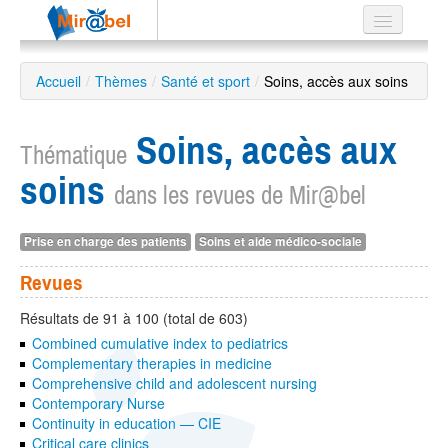
Le réseau
Accueil
/
Thèmes
/
Santé et sport
/
Soins, accès aux soins
Soutien
Soins, accès aux
Listes
Thématique
soins
dans les revues de Mir@bel
Prise en charge des patients
Soins et aide médico-sociale
Recherche
avancée
Revues
EN
ES
Résultats de 91 à 100 (total de 603)
Combined cumulative index to pediatrics
?
Complementary therapies in medicine
Comprehensive child and adolescent nursing
Contemporary Nurse
Continuity in education — CIE
Critical care clinics