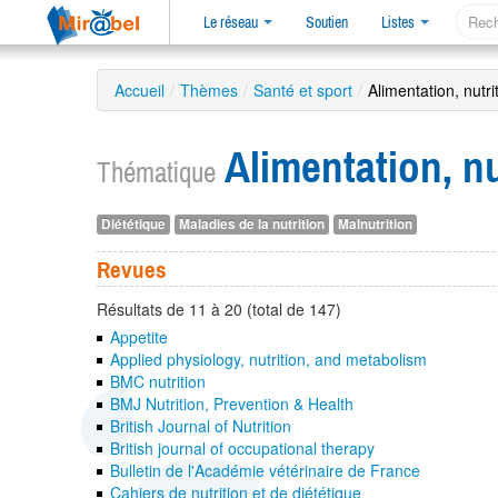
Le réseau
Soutien
Listes
Accueil
/
Thèmes
/
Santé et sport
/
Alimentation, nutri
Alimentation, nu
Thématique
Diététique
Maladies de la nutrition
Malnutrition
Revues
Résultats de 11 à 20 (total de 147)
Appetite
Applied physiology, nutrition, and metabolism
BMC nutrition
BMJ Nutrition, Prevention & Health
British Journal of Nutrition
British journal of occupational therapy
Bulletin de l'Académie vétérinaire de France
Cahiers de nutrition et de diététique