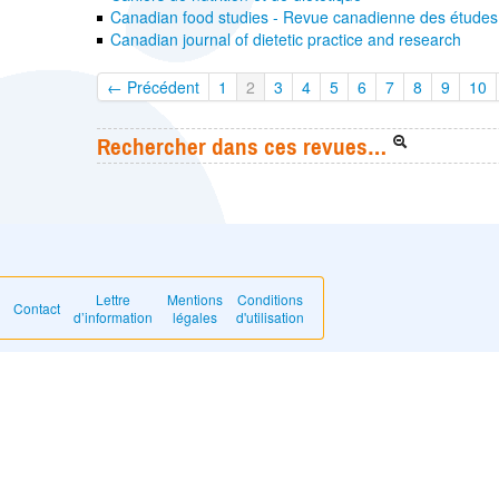
Canadian food studies - Revue canadienne des études s
Canadian journal of dietetic practice and research
← Précédent
1
2
3
4
5
6
7
8
9
10
Rechercher dans ces revues…
Lettre
Mentions
Conditions
Contact
d’information
légales
d'utilisation