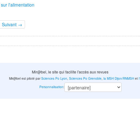
ur l'alimentation
Suivant →
Mir@bel, le site qui facilite l'accès aux revues
Mir@bel est piloté par
Sciences Po Lyon
,
Sciences Po Grenoble
,
la MSH Dijon/RNMSH
et
Personnalisation
: