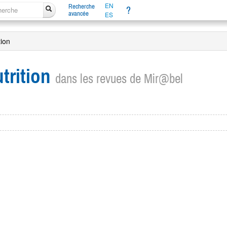
EN
Recherche
?
avancée
ES
tion
trition
dans les revues de Mir@bel