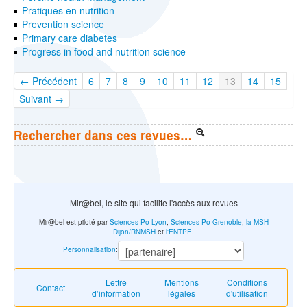
Pratiques en nutrition
Prevention science
Primary care diabetes
Progress in food and nutrition science
← Précédent
6
7
8
9
10
11
12
13
14
15
Suivant →
Rechercher dans ces revues…
Mir@bel, le site qui facilite l'accès aux revues
Mir@bel est piloté par
Sciences Po Lyon
,
Sciences Po Grenoble
,
la MSH
Dijon/RNMSH
et
l'ENTPE
.
Personnalisation
:
Lettre
Mentions
Conditions
Contact
d’information
légales
d'utilisation