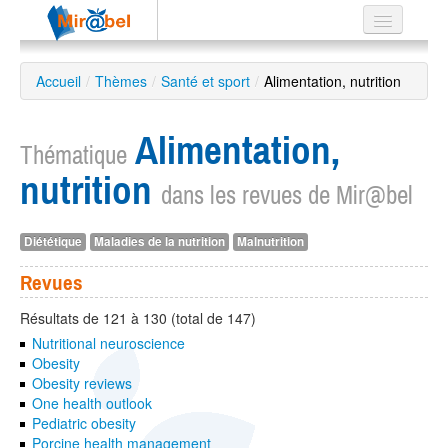
Le réseau
Accueil
/
Thèmes
/
Santé et sport
/
Alimentation, nutrition
Soutien
Alimentation,
Listes
Thématique
nutrition
dans les revues de Mir@bel
Diététique
Maladies de la nutrition
Malnutrition
Recherche
avancée
Revues
EN
ES
Résultats de 121 à 130 (total de 147)
Nutritional neuroscience
?
Obesity
Obesity reviews
One health outlook
Pediatric obesity
Porcine health management