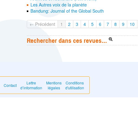
Les Autres voix de la planète
Bandung: Journal of the Global South
← Précédent
1
2
3
4
5
6
7
8
9
10
Rechercher dans ces revues…
Lettre
Mentions
Conditions
Contact
d’information
légales
d'utilisation