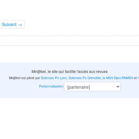
Suivant →
Mir@bel, le site qui facilite l'accès aux revues
Mir@bel est piloté par
Sciences Po Lyon
,
Sciences Po Grenoble
,
la MSH Dijon/RNMSH
et
Personnalisation
: