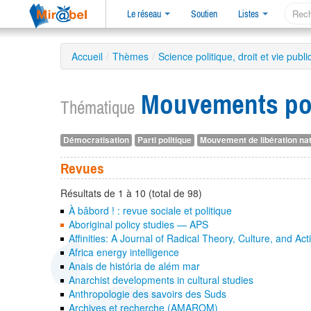
Le réseau
Soutien
Listes
Accueil
/
Thèmes
/
Science politique, droit et vie publ
Mouvements pol
Thématique
Démocratisation
Parti politique
Mouvement de libération nat
Revues
Résultats de 1 à 10 (total de 98)
À bâbord ! : revue sociale et politique
Aboriginal policy studies — APS
Affinities: A Journal of Radical Theory, Culture, and Act
Africa energy intelligence
Anais de história de além mar
Anarchist developments in cultural studies
Anthropologie des savoirs des Suds
Archives et recherche (AMAROM)