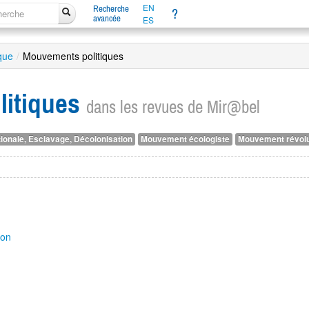
EN
Recherche
?
avancée
ES
ique
/
Mouvements politiques
itiques
dans les revues de Mir@bel
ionale, Esclavage, Décolonisation
Mouvement écologiste
Mouvement révolu
ion