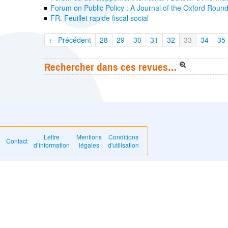
Forum on Public Policy : A Journal of the Oxford Roun
FR. Feuillet rapide fiscal social
← Précédent
28
29
30
31
32
33
34
35
Rechercher dans ces revues…
Lettre
Mentions
Conditions
Contact
d’information
légales
d'utilisation