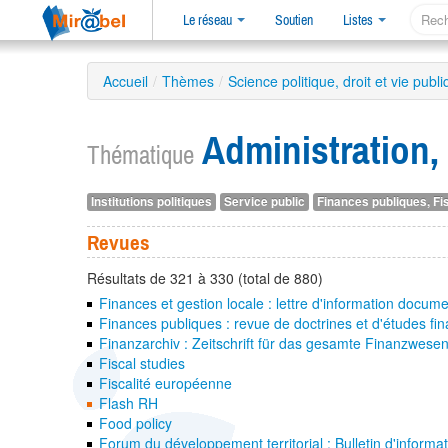
Le réseau
Soutien
Listes
Accueil
/
Thèmes
/
Science politique, droit et vie publ
Administration
Thématique
Institutions politiques
Service public
Finances publiques, Fis
Revues
Résultats de 321 à 330 (total de 880)
Finances et gestion locale : lettre d'information docume
Finances publiques : revue de doctrines et d'études fi
Finanzarchiv : Zeitschrift für das gesamte Finanzwese
Fiscal studies
Fiscalité européenne
Flash RH
Food policy
Forum du développement territorial : Bulletin d'informa