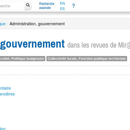
EN
Recherche
?
avancée
ES
ique
/
Administration, gouvernement
, gouvernement
dans les revues de Mir
calité, Politique budgétaire
Collectivité locale, Fonction publique territoriale
ntaire
nancières
n
tion