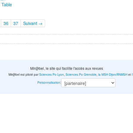
d Table
36
37
Suivant →
Mir@bel, le site qui facilite l'accès aux revues
Mir@bel est piloté par
Sciences Po Lyon
,
Sciences Po Grenoble
,
la MSH Dijon/RNMSH
et
Personnalisation
: