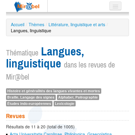
Le réseau
Accueil
/
Thèmes
/
Littérature, linguistique et arts
/
Langues, linguistique
Soutien
Listes
Langues,
Thématique
linguistique
dans les revues de
Mir@bel
Recherche
avancée
EN
Histoire et généralités des langues vivantes et mortes
ES
Braille, Langage des signes
Alphabet, Paléographie
Études indo-européennes
Lexicologie
?
Revues
Résultats de 11 à 20 (total de 1005)
Acta Universitatis Carolinae. Philologica, Graecolatina