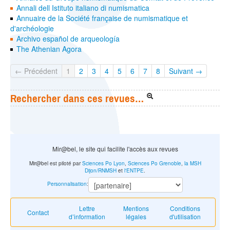
Annali dell Istituto italiano di numismatica
Annuaire de la Société française de numismatique et
d'archéologie
Archivo español de arqueología
The Athenian Agora
← Précédent
1
2
3
4
5
6
7
8
Suivant →
Rechercher dans ces revues…
Mir@bel, le site qui facilite l'accès aux revues
Mir@bel est piloté par
Sciences Po Lyon
,
Sciences Po Grenoble
,
la MSH
Dijon/RNMSH
et
l'ENTPE
.
Personnalisation
:
Lettre
Mentions
Conditions
Contact
d’information
légales
d'utilisation