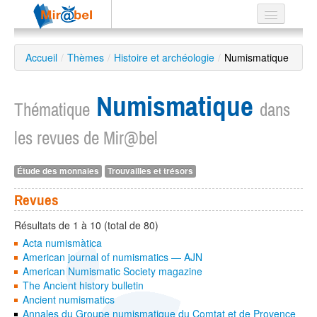
Le réseau
Accueil
/
Thèmes
/
Histoire et archéologie
/
Numismatique
Soutien
Numismatique
Listes
Thématique
dans
les revues de Mir@bel
Étude des monnaies
Trouvailles et trésors
Recherche
avancée
Revues
EN
ES
Résultats de 1 à 10 (total de 80)
Acta numismàtica
?
American journal of numismatics — AJN
American Numismatic Society magazine
The Ancient history bulletin
Ancient numismatics
Annales du Groupe numismatique du Comtat et de Provence