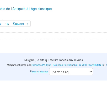
ie de l'Antiquité à l'Age classique
5
16
Suivant →
Mir@bel, le site qui facilite l'accès aux revues
Mir@bel est piloté par
Sciences Po Lyon
,
Sciences Po Grenoble
,
la MSH Dijon/RNMSH
et
Personnalisation
: