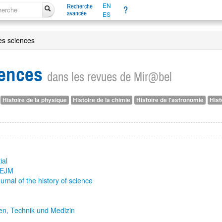
EN
Recherche
?
avancée
ES
es sciences
iences
dans les revues de Mir@bel
Histoire de la physique
Histoire de la chimie
Histoire de l'astronomie
Hist
ial
WEJM
urnal of the history of science
ten, Technik und Medizin