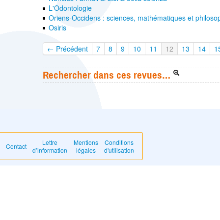
L'Odontologie
Oriens-Occidens : sciences, mathématiques et philosoph
Osiris
← Précédent
7
8
9
10
11
12
13
14
1
Rechercher dans ces revues…
Lettre
Mentions
Conditions
Contact
d’information
légales
d'utilisation