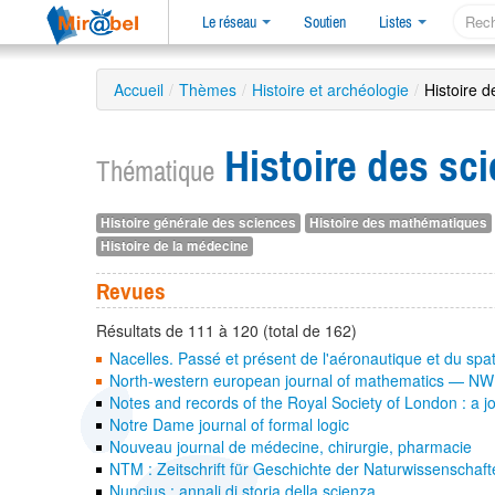
Le réseau
Soutien
Listes
Accueil
/
Thèmes
/
Histoire et archéologie
/
Histoire d
Histoire des sc
Thématique
Histoire générale des sciences
Histoire des mathématiques
Histoire de la médecine
Revues
Résultats de 111 à 120 (total de 162)
Nacelles. Passé et présent de l'aéronautique et du spat
North-western european journal of mathematics — N
Notes and records of the Royal Society of London : a jo
Notre Dame journal of formal logic
Nouveau journal de médecine, chirurgie, pharmacie
NTM : Zeitschrift für Geschichte der Naturwissenschaf
Nuncius : annali di storia della scienza