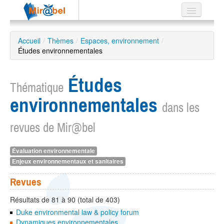
Le réseau
Accueil
/
Thèmes
/
Espaces, environnement
/
Études environnementales
Soutien
Listes
Études
Thématique
environnementales
dans les
revues de Mir@bel
Recherche
avancée
EN
Évaluation environnementale
ES
Enjeux environnementaux et sanitaires
?
Revues
Résultats de 81 à 90 (total de 403)
Duke environmental law & policy forum
Dynamiques environnementales