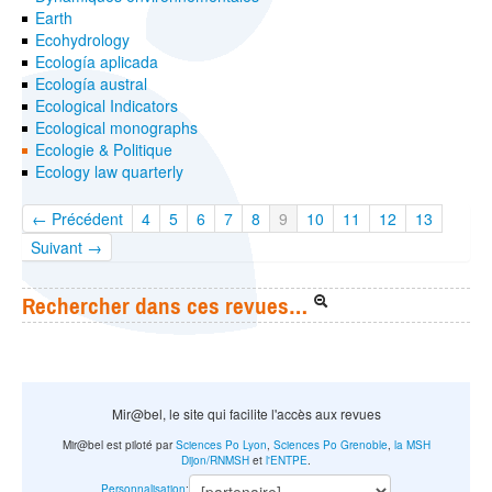
Earth
Ecohydrology
Ecología aplicada
Ecología austral
Ecological Indicators
Ecological monographs
Ecologie & Politique
Ecology law quarterly
← Précédent
4
5
6
7
8
9
10
11
12
13
Suivant →
Rechercher dans ces revues…
Mir@bel, le site qui facilite l'accès aux revues
Mir@bel est piloté par
Sciences Po Lyon
,
Sciences Po Grenoble
,
la MSH
Dijon/RNMSH
et
l'ENTPE
.
Personnalisation
: