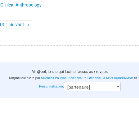
 Clinical Anthropology
13
Suivant →
Mir@bel, le site qui facilite l'accès aux revues
Mir@bel est piloté par
Sciences Po Lyon
,
Sciences Po Grenoble
,
la MSH Dijon/RNMSH
et
Personnalisation
: