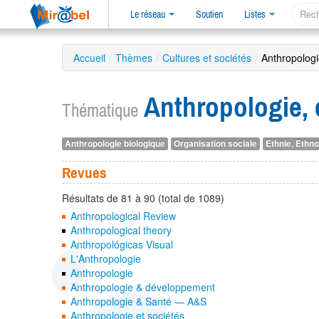
Le réseau
Soutien
Listes
Accueil
/
Thèmes
/
Cultures et sociétés
/
Anthropologi
Anthropologie, 
Thématique
Anthropologie biologique
Organisation sociale
Ethnie, Ethn
Revues
Résultats de 81 à 90 (total de 1089)
Anthropological Review
Anthropological theory
Anthropológicas Visual
L'Anthropologie
Anthropologie
Anthropologie & développement
Anthropologie & Santé — A&S
Anthropologie et sociétés