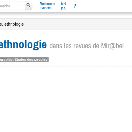
EN
Recherche
?
avancée
ES
e, ethnologie
ethnologie
dans les revues de Mir@bel
ographie, Études des peuples