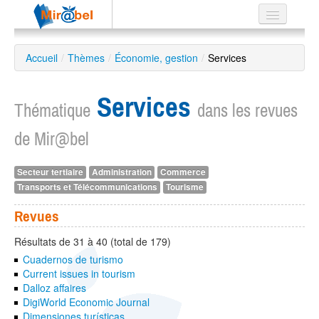
Le réseau
Accueil
/
Thèmes
/
Économie, gestion
/
Services
Soutien
Services
Listes
Thématique
dans les revues
de Mir@bel
Secteur tertiaire
Administration
Commerce
Recherche
Transports et Télécommunications
Tourisme
avancée
EN
Revues
ES
Résultats de 31 à 40 (total de 179)
?
Cuadernos de turismo
Current issues in tourism
Dalloz affaires
DigiWorld Economic Journal
Dimensiones turísticas