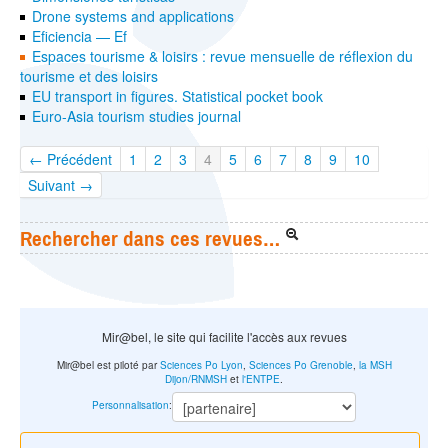
Drone systems and applications
Eficiencia — Ef
Espaces tourisme & loisirs : revue mensuelle de réflexion du
tourisme et des loisirs
EU transport in figures. Statistical pocket book
Euro-Asia tourism studies journal
← Précédent
1
2
3
4
5
6
7
8
9
10
Suivant →
Rechercher dans ces revues…
Mir@bel, le site qui facilite l'accès aux revues
Mir@bel est piloté par
Sciences Po Lyon
,
Sciences Po Grenoble
,
la MSH
Dijon/RNMSH
et
l'ENTPE
.
Personnalisation
: