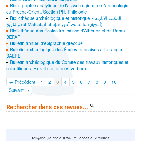
Bibliographie analytique de l'assyriologie et de l'archéologie
du Proche-Orient. Section PH. Philologie
Bibliothèque archéologique et historique = المكتبة الآثارية
والتاريخ (al-Maktabaẗ al-āṯāriyyaẗ wa al-tārīẖiyyaẗ)
Bibliothèque des Écoles françaises d'Athènes et de Rome —
BEFAR
Bulletin annuel d'épigraphie grecque
Bulletin archéologique des Écoles françaises à l'étranger —
BAEFE
Bulletin archéologique du Comité des travaux historiques et
scientifiques. Extrait des procès-verbaux
← Précédent
1
2
3
4
5
6
7
8
9
10
Suivant →
Rechercher dans ces revues…
Mir@bel, le site qui facilite l'accès aux revues