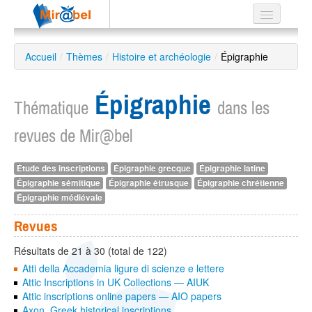
Le réseau
Accueil
/
Thèmes
/
Histoire et archéologie
/
Épigraphie
Soutien
Épigraphie
Listes
Thématique
dans les
revues de Mir@bel
Étude des inscriptions
Épigraphie grecque
Épigraphie latine
Recherche
Épigraphie sémitique
Épigraphie étrusque
Épigraphie chrétienne
avancée
Épigraphie médiévale
EN
ES
Revues
?
Résultats de 21 à 30 (total de 122)
Atti della Accademia ligure di scienze e lettere
Attic Inscriptions in UK Collections — AIUK
Attic inscriptions online papers — AIO papers
Axon. Greek historical inscriptions