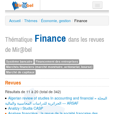
Le réseau
Accueil
/
Thèmes
/
Économie, gestion
/
Finance
Soutien
Finance
Listes
Thématique
dans les revues
de Mir@bel
Système bancaire
Financement des entreprises
Recherche
Marchés financiers (marché monétaire, actionariat, bourse)
avancée
Marché de capitaux
EN
ES
Revues
?
Résultats de 11 à 20 (total de 342)
Algerian review of studies In accounting and financial = المجلة
الجزائرية للدراسات المحاسبية والمالية — ARSAF
Analizy i Studia CASP
Analyse financière : la revue de la société française des