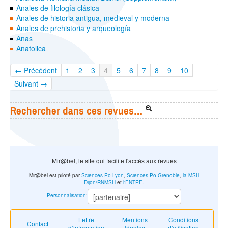
Anales de filología clásica
Anales de historia antigua, medieval y moderna
Anales de prehistoria y arqueología
Anas
Anatolica
← Précédent
1
2
3
4
5
6
7
8
9
10
Suivant →
Rechercher dans ces revues…
Mir@bel, le site qui facilite l'accès aux revues
Mir@bel est piloté par
Sciences Po Lyon
,
Sciences Po Grenoble
,
la MSH
Dijon/RNMSH
et
l'ENTPE
.
Personnalisation
:
Lettre
Mentions
Conditions
Contact
d’information
légales
d'utilisation