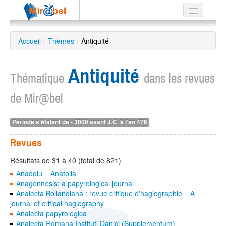
Le réseau
Accueil
/
Thèmes
/
Antiquité
Soutien
Antiquité
Listes
Thématique
dans les revues
de Mir@bel
Période s’étalant de - 3000 avant J.C. à l’an 476
Recherche
avancée
Revues
EN
ES
Résultats de 31 à 40 (total de 821)
Anadolu = Anatolia
?
Anagennesis: a papyrological journal
Analecta Bollandiana : revue critique d'hagiographie = A
journal of critical hagiography
Analecta papyrologica
Analecta Romana Instituti Danici (Supplementum)